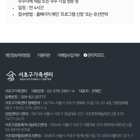
우수사례 학습 또는 우수 시설 방문 등
일정 : 연 4시간
접수방법 : 홈페이지 메인 ‘프로그램 신청’ 또는 유선연락
관리자모드
개인정보처리방침
이용약관
이메일수집거부
서초구가족센터
대표번호 : 02-576-2851~4
대표자 : 조혜진
등록번호 : 309-82-20777
서초구가족센터 방배본부 :
06704 서울시 서초구 방배로 10길 10-20 4층, 5층(방배동
983-14) 02-576-2851~4
상담센터(1센터) :
06749 서울시 서초구 강남대로 201 서초문화예술회관 2층 070-
7477-2410
서초구공동육아나눔터(2센터) :
06545 서울시 서초구 사평대로 205 파미에스테이션 2층
02-6919-9748
서초엄마힐링센터(3센터) :
06800 서울시 서초구 청계산로 9길 70 내곡SH플라자 301-1