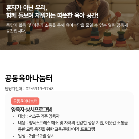
혼자가
아닌
우리,
함께
돌보며
채워가는
따뜻한
육아
공간!
품앗이 활동 및 이웃과 소통을 통해 육아부담을 줄일 수 있는 열린 공동체
공간입니다.
공동육아나눔터
담당자전화 : 02-6919-9748
공동육아나눔터
양육자 상시프로그램
대상 : 서초구 거주 양육자
내용 : 양육스트레스 해소 및 자녀의 건강한 성장 지원, 이웃간 소통을
통한 교류 촉진을 위한 교육/문화/여가 프로그램
일정 : 2월~12월 상시