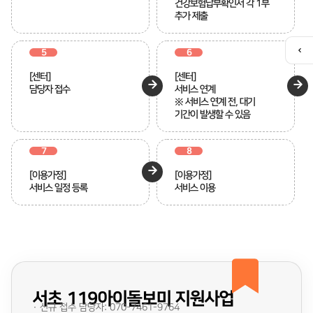
건강보험납부확인서 각 1부
추가 제출
5
6
퀵
메
[센터]
[센터]
뉴
담당자 접수
서비스 연계
열
※ 서비스 연계 전, 대기
기
기간이 발생할 수 있음
7
8
[이용가정]
[이용가정]
서비스 일정 등록
서비스 이용
서초 119아이돌보미 지원사업
· 신규 접수 담당자: 070-7461-9764