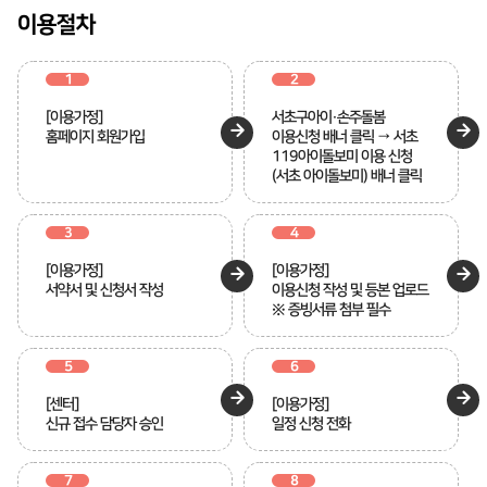
이용절차
1
2
[이용가정]
서초구아이·손주돌봄
홈페이지 회원가입
이용신청 배너 클릭 → 서초
119아이돌보미 이용 신청
(서초 아이돌보미) 배너 클릭
3
4
[이용가정]
[이용가정]
서약서 및 신청서 작성
이용신청 작성 및 등본 업로드
※ 증빙서류 첨부 필수
5
6
[센터]
[이용가정]
신규 접수 담당자 승인
일정 신청 전화
7
8