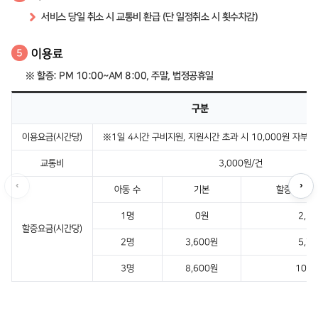
서비스 당일 취소 시 교통비 환급 (단 일정취소 시 횟수차감)
이용료
5
※ 할증: PM 10:00~AM 8:00, 주말, 법정공휴일
구분
이용요금(시간당)
※1일 4시간 구비지원, 지원시간 초과 시 10,000원 자부담(
교통비
3,000원/건
‹
›
아동 수
기본
할증시간·주
1명
0원
2,1
할증요금(시간당)
2명
3,600원
5,7
3명
8,600원
10,7