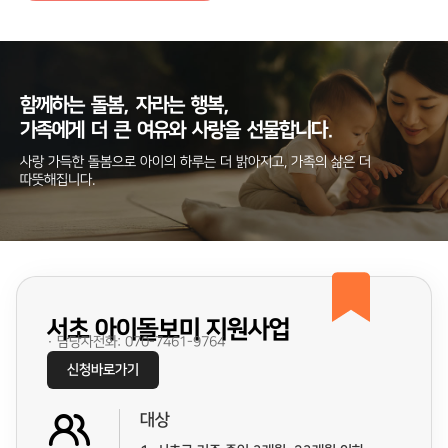
함께하는
돌봄,
자라는
행복,
가족에게
더
큰
여유와
사랑을
선물합니다.
사랑 가득한 돌봄으로 아이의 하루는 더 밝아지고, 가족의 삶은 더
따뜻해집니다.
서초 아이돌보미 지원사업
· 담당자전화: 070-7461-9764
신청바로가기
대상