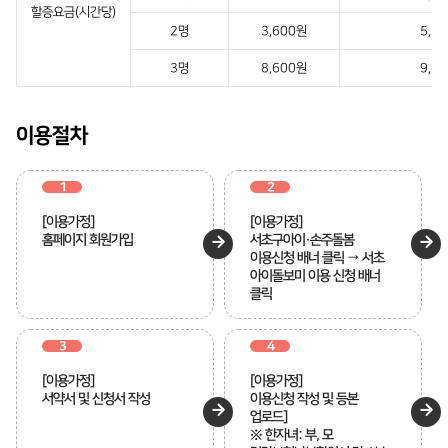
할증요금(시간당)
2명
3,600원
5,1
3명
8,600원
9,6
이용절차
1
2
[이용가정]
[이용가정]
홈페이지 회원가입
서초구아이·손주돌봄
이용신청 배너 클릭 → 서초
아이돌보미 이용 신청 배너
클릭
3
4
[이용가정]
[이용가정]
서약서 및 신청서 작성
이용신청 작성 및 등본
업로드]
※ 한자녀: 부, 모