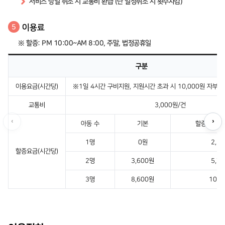
서비스 당일 취소 시 교통비 환급 (단 일정취소 시 횟수차감)
이용료
5
※ 할증: PM 10:00~AM 8:00, 주말, 법정공휴일
구분
이용요금(시간당)
※1일 4시간 구비지원, 지원시간 초과 시 10,000원 자부담(
교통비
3,000원/건
‹
›
아동 수
기본
할증시간·주
1명
0원
2,1
할증요금(시간당)
2명
3,600원
5,7
3명
8,600원
10,7