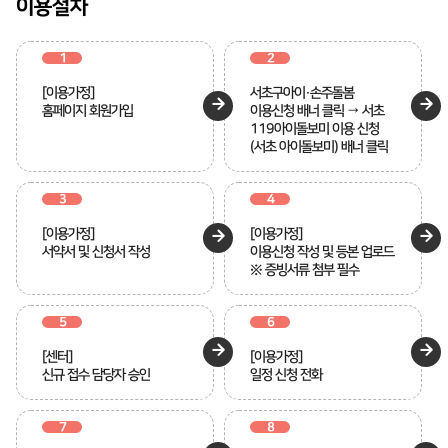
이용절차
1
2
[이용가정]
서초구아이·손주돌봄
홈페이지 회원가입
이용신청 배너 클릭 → 서초
119아이돌보미 이용 신청
(서초 아이돌보미) 배너 클릭
3
4
[이용가정]
[이용가정]
서약서 및 신청서 작성
이용신청 작성 및 등본 업로드
※ 증빙서류 첨부 필수
5
6
[센터]
[이용가정]
신규 접수 담당자 승인
일정 신청 전화
7
8