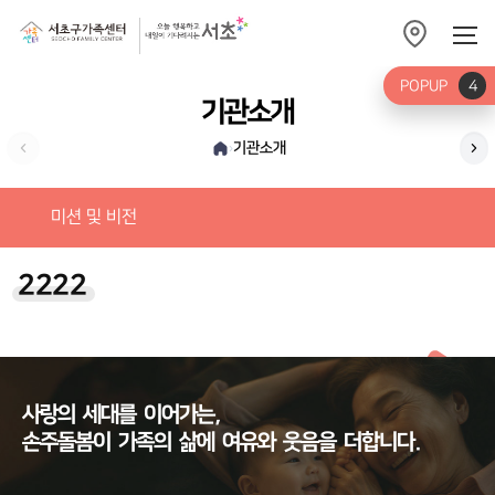
POPUP
4
기관소개
기관소개
›
가
미션 및 비전
2222
사랑의
세대를
이어가는,
손주돌봄이
가족의
삶에
여유와
웃음을
더합니다.