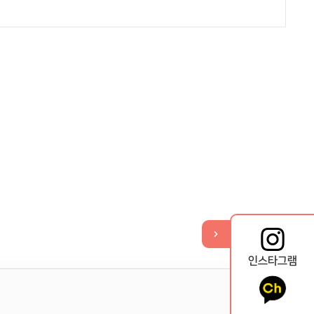
기
열
뉴
메
퀵
인스타그램