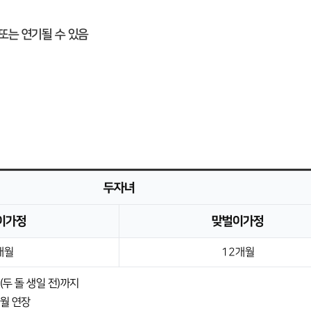
또는 연기될 수 있음
두자녀
이가정
맞벌이가정
개월
12개월
두 돌 생일 전)까지
개월 연장