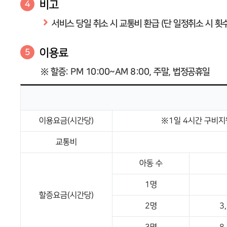
비고
4
서비스 당일 취소 시 교통비 환급 (단 일정취소 시 횟
이용료
5
※ 할증: PM 10:00~AM 8:00, 주말, 법정공휴일
이용요금(시간당)
※1일 4시간 구비지원
교통비
아동 수
1명
할증요금(시간당)
2명
3