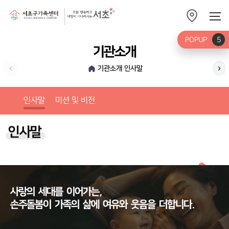
POPUP
5
기관소개
기관소개
인사말
›
›
미션
인사말
미션 및 비전
인사말
사랑의
세대를
이어가는,
손주돌봄이
가족의
삶에
여유와
웃음을
더합니다.