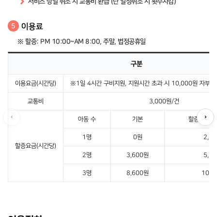
서비스 당일 취소 시 교통비 환급 (단 일정취소 시 횟수차감)
이용료
5
※ 할증: PM 10:00~AM 8:00, 주말, 법정공휴일
구분
이용요금(시간당)
※1일 4시간 구비지원, 지원시간 초과 시 10,000원 자부담(
교통비
3,000원/건
‹
›
아동 수
기본
할증시간·주
1명
0원
2,1
할증요금(시간당)
2명
3,600원
5,7
3명
8,600원
10,7