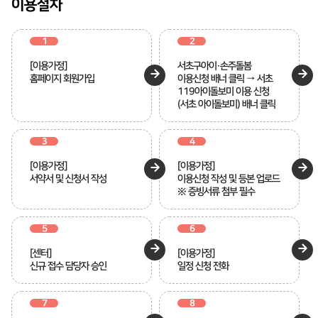
이용절차
1
2
[이용가정]
서초구아이·손주돌봄
홈페이지 회원가입
이용신청 배너 클릭 → 서초
119아이돌보미 이용 신청
(서초 아이돌보미) 배너 클릭
3
4
[이용가정]
[이용가정]
서약서 및 신청서 작성
이용신청 작성 및 등본 업로드
※ 증빙서류 첨부 필수
5
6
[센터]
[이용가정]
신규 접수 담당자 승인
일정 신청 전화
7
8