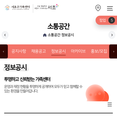
팝업
5
소통공간
소통공간
정보공시
›
›
채용공고
아
공지사항
채용공고
정보공시
아카이브
홍보/모집
갤
‹
›
정보공시
투명하고 신뢰받는 가족센터
운영과 재정 현황을 투명하게 공개하여 모두가 믿고 함께할 수
있는 환경을 만들어갑니다.