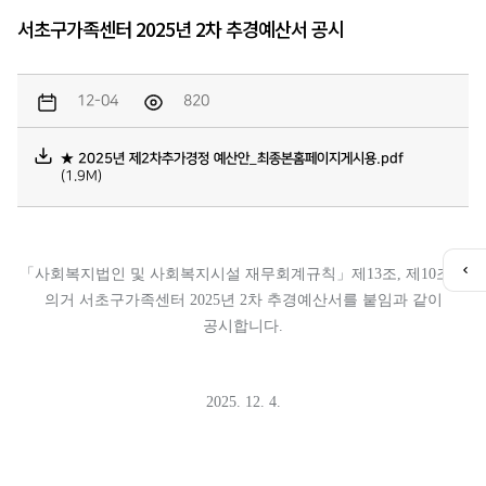
서초구가족센터 2025년 2차 추경예산서 공시
12-04
820
★ 2025년 제2차추가경정 예산안_최종본홈페이지게시용.pdf
(1.9M)
「
사회복지법인 및 사회복지시설 재무회계규칙
」
제
13
조
,
제
10
조에
퀵
메
의거 서초구가족센터
2025
년
2
차 추경예산서를 붙임과 같이
뉴
공시합니다
.
열
기
2025. 12. 4.