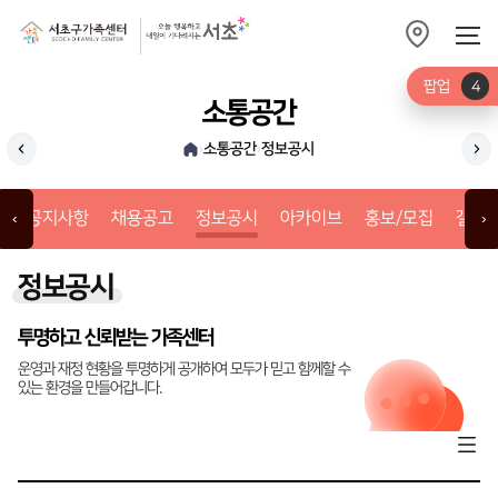
팝업
4
소통공간
소통공간
정보공시
›
›
채용공고
아
공지사항
채용공고
정보공시
아카이브
홍보/모집
갤러
‹
›
정보공시
투명하고 신뢰받는 가족센터
운영과 재정 현황을 투명하게 공개하여 모두가 믿고 함께할 수
있는 환경을 만들어갑니다.