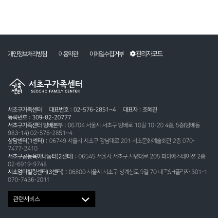
관리자모드
개인정보처리방침
이용약관
이메일수집거부
서초구가족센터
대표번호 : 02-576-2851~4
대표자 : 조혜진
등록번호 : 309-82-20777
서초구가족센터 방배본부 :
06704 서울시 서초구 방배로 10길 10-20 4층, 5층(방배동
983-14) 02-576-2851~4
상담센터(1센터) :
06749 서울시 서초구 강남대로 201 서초문화예술회관 2층 070-
7477-2410
서초구공동육아나눔터(2센터) :
06545 서울시 서초구 사평대로 205 파미에스테이션 2층
02-6919-9748
서초엄마힐링센터(3센터) :
06800 서울시 서초구 청계산로 9길 70 내곡SH플라자 301-1
070-7436-2011
관련서비스