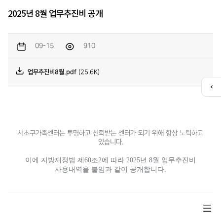
2025년 8월 업무추진비 공개
09-15
910
업무추진비8월.pdf
(25.6K)
퀵
메
뉴
열
기
서초구가족센터는 투명하고 신뢰받는 센터가 되기 위해 항상 노력하고
있습니다.
이에 지방재정법 제60조2에 따라
2025
년
8
월 업무추진비
사용내역을 붙임과 같이 공개합니다
.