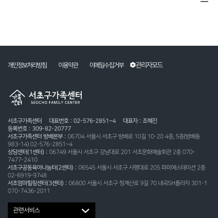
관리자모드
개인정보처리방침
이용약관
이메일수집거부
서초구가족센터
대표번호 : 02-576-2851~4
대표자 : 조혜진
등록번호 : 309-82-20777
서초구가족센터 방배본부 :
06704 서울시 서초구 방배로 10길 10-20 4층, 5층(방배동
983-14) 02-576-2851~4
상담센터(1센터) :
06749 서울시 서초구 강남대로 201 서초문화예술회관 2층 070-
7477-2410
서초구공동육아나눔터(2센터) :
06545 서울시 서초구 사평대로 205 파미에스테이션 2층
02-6919-9748
서초엄마힐링센터(3센터) :
06800 서울시 서초구 청계산로 9길 70 내곡SH플라자 301-1
070-7436-2011
관련서비스