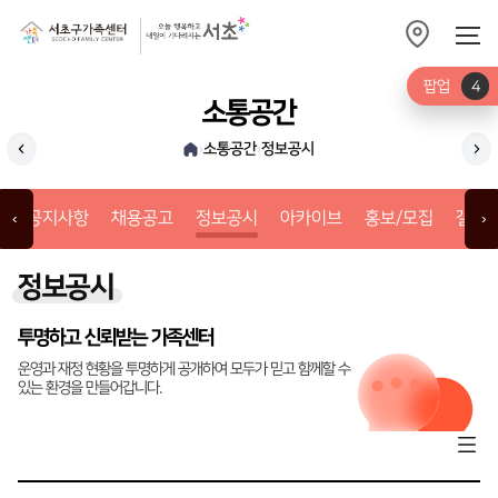
팝업
4
소통공간
소통공간
정보공시
›
›
채용공고
아
공지사항
채용공고
정보공시
아카이브
홍보/모집
갤러
‹
›
정보공시
투명하고 신뢰받는 가족센터
운영과 재정 현황을 투명하게 공개하여 모두가 믿고 함께할 수
있는 환경을 만들어갑니다.