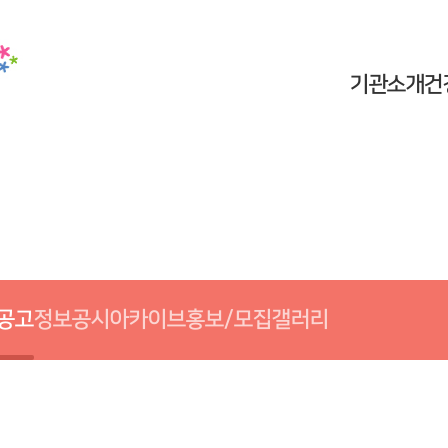
기관소개
건
공고
정보공시
아카이브
홍보/모집
갤러리