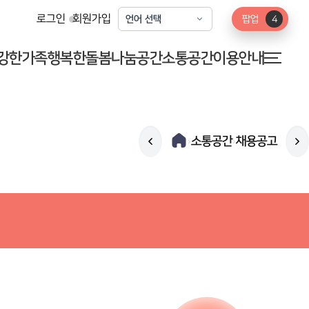
로그인
회원가입
팝업
4
강한가족
행복한돌봄
나눔공간
소통공간
이용안내
소통공간
채용공고
›
›
공지사항
정