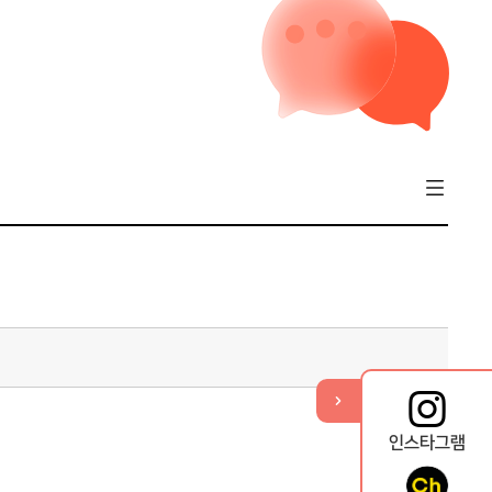
기
열
뉴
메
퀵
인스타그램