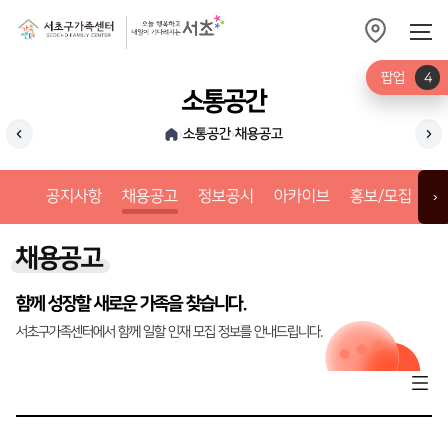
팝업
4
소통공간
소통공간
채용공고
›
›
공지사항
정
공지사항
채용공고
정보공시
아카이브
홍보/모집
갤
›
채용공고
함께 성장할 새로운 가족을 찾습니다.
서초구가족센터에서 함께 일할 인재 모집 정보를 안내드립니다.