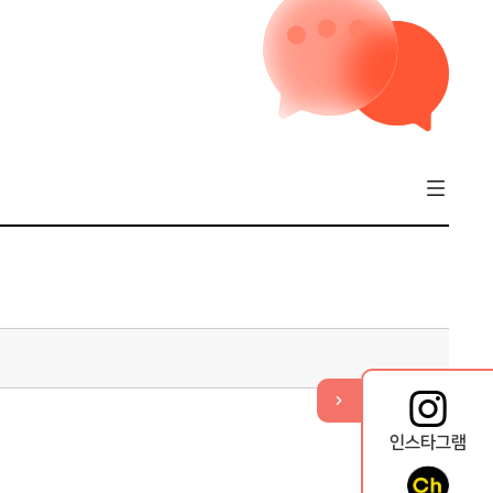
기
열
뉴
메
퀵
인스타그램