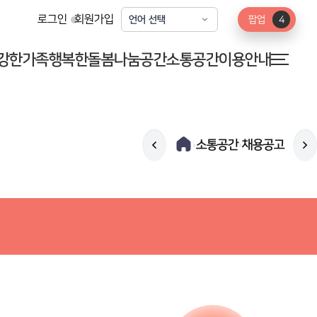
로그인
회원가입
팝업
4
강한가족
행복한돌봄
나눔공간
소통공간
이용안내
소통공간
채용공고
›
›
공지사항
정