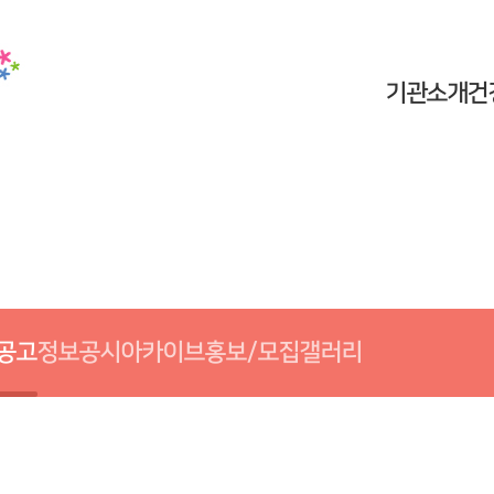
기관소개
건
공고
정보공시
아카이브
홍보/모집
갤러리