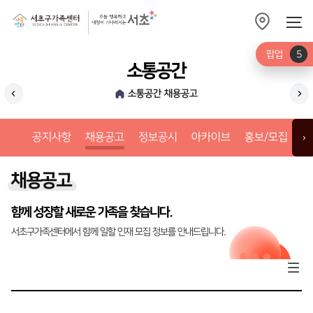
팝업
5
소통공간
소통공간
채용공고
›
›
공지사항
정
공지사항
채용공고
정보공시
아카이브
홍보/모집
갤
›
채용공고
함께 성장할 새로운 가족을 찾습니다.
서초구가족센터에서 함께 일할 인재 모집 정보를 안내드립니다.