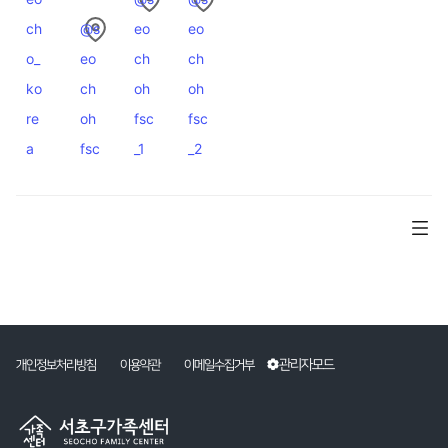
ch
@s
eo
eo
o_
eo
ch
ch
ko
ch
oh
oh
re
oh
fsc
fsc
a
fsc
_1
_2
관리자모드
개인정보처리방침
이용약관
이메일수집거부