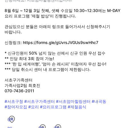
8월 6일 ~ 12월 3일 첫째, 셋째 수요일 10:30~12:30에는 M-DAY
요리 프로그램 '제철 밥상'이 진행됩니다.
관심있으신 분들은 아래의 링크로 들어가셔서 신청해주시기
바랍니다.
신청링크: https://forms.gle/gUvrsJVGUs9swHhc7
* 신규인원이 50% 넘지 않는 선에서 신규 인원 우선 접수
** 인당 최대 3회 참여 가능!
*** '한 입 세계여행', '엄마 손 레시피' 미참여자 우선 접수!
*** 당일 취소시 센터 내 프로그램이 제한됩니다.
서초구가족센터
가족사업2팀 최호진
070-7436-2011
#서초구청
#서초구가족센터
#서초엄마힐링센터
#내곡동
#참여자모집
#요리
#요리프로그램
#제철음식
@s
eo
@s
@s