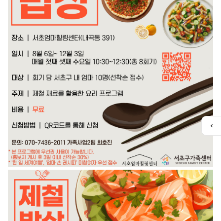
퀵
메
뉴
열
기