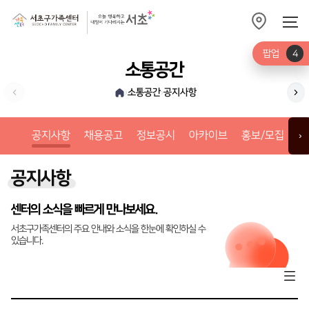
팝업
4
소통공간
소통공간
공지사항
›
›
채
공지사항
채용공고
정보공시
아카이브
홍보/모집
갤
›
공지사항
센터의 소식을 빠르게 만나보세요.
서초구가족센터의 주요 안내와 소식을 한눈에 확인하실 수
있습니다.